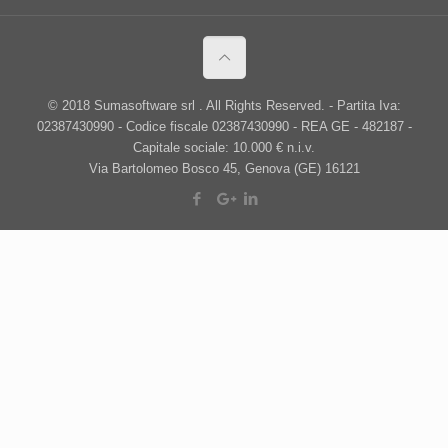
© 2018 Sumasoftware srl . All Rights Reserved. - Partita Iva:
02387430990 - Codice fiscale 02387430990 - REA GE - 482187 -
Capitale sociale: 10.000 € n.i.v.
Via Bartolomeo Bosco 45, Genova (GE) 16121