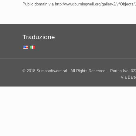
Public domain via http://www.burningwell.org/gallery2/v/Object
Traduzione
© 2018 Sumasoftware srl . All Rights Reserved. - Partita Iva: 0
Via Bar