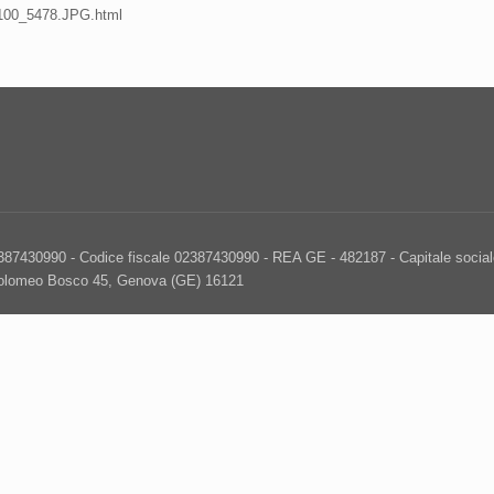
s/100_5478.JPG.html
2387430990 - Codice fiscale 02387430990 - REA GE - 482187 - Capitale sociale
tolomeo Bosco 45, Genova (GE) 16121