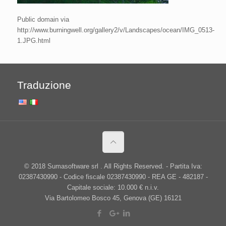
Public domain via
http://www.burningwell.org/gallery2/v/Landscapes/ocean/IMG_0513-
1.JPG.html
Traduzione
© 2018 Sumasoftware srl . All Rights Reserved. - Partita Iva:
02387430990 - Codice fiscale 02387430990 - REA GE - 482187 -
Capitale sociale: 10.000 € n.i.v.
Via Bartolomeo Bosco 45, Genova (GE) 16121