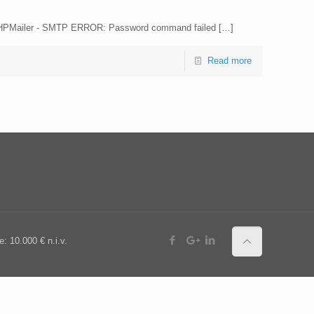
ema PHPMailer - SMTP ERROR: Password command failed
[…]
Read more
: 10.000 € n.i.v.