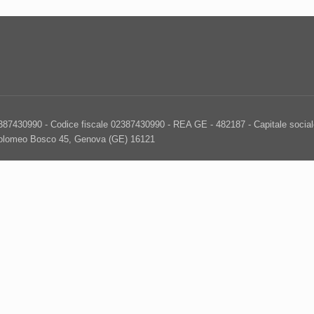
2387430990 - Codice fiscale 02387430990 - REA GE - 482187 - Capitale sociale
tolomeo Bosco 45, Genova (GE) 16121