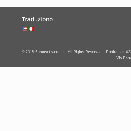
Traduzione
© 2018 Sumasoftware srl . All Rights Reserved. - Partita Iva: 0
Via Bar