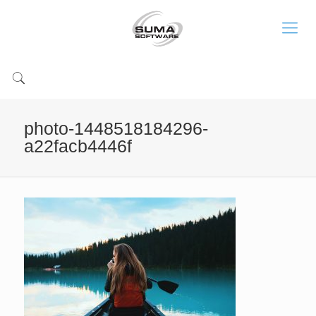
photo-1448518184296-
a22facb4446f